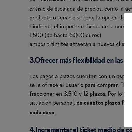
crisis o de escalada de precios, como la a
producto o servicio si tiene la opción de 
Findirect, el importe máximo de la compr
1.500 (de hasta 6.000 euros)
se puede sol
ambos trámites atraerán a nuevos cliente
3.Ofrecer más flexibilidad en las c
Los pagos a plazos cuentan con un aspecto
se le ofrece al usuario para comprar. Por 
fraccionar en 3,5,10 y 12 plazos. Por lo qu
situación personal,
en cuántos plazos frak
.
cada caso
4.Incrementar el ticket medio de 