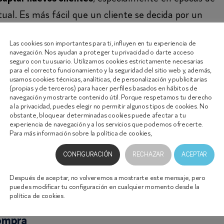
ctual. Es más fácil que un cliente se decida por un
pagarlo a plazos. Para pagar a plazos con Frakmenta by
a son 1.500€. Mientras que para importes superiores 
Las cookies son importantes para ti, influyen en tu experiencia de
navegación. Nos ayudan a proteger tu privacidad o darte acceso
icitar una financiación
. La facilidad y la rapidez de
seguro con tu usuario. Utilizamos cookies estrictamente necesarias
para el correcto funcionamiento y la seguridad del sitio web y, además,
s a tu negocio.
usamos cookies técnicas, analíticas, de personalización y publicitarias
(propias y de terceros) para hacer perfiles basados en hábitos de
navegación y mostrarte contenido útil. Porque respetamos tu derecho
ompras
a la privacidad, puedes elegir no permitir algunos tipos de cookies. No
obstante, bloquear determinadas cookies puede afectar a tu
experiencia de navegación y a los servicios que podemos ofrecerte.
 muy positivo y es, precisamente, la flexibilidad que
Para más información sobre la política de cookies,
haz clic aquí.
ejemplo, el precio de un producto o servicio se puede
CONFIGURACIÓN
RECHAZAR
ACEPTAR
e es el propio usuario el que elige, en función de su
mentar el pago y el importe que puede afrontar en
Después de aceptar, no volveremos a mostrarte este mensaje, pero
puedes modificar tu configuración en cualquier momento desde la
política de cookies.
compra