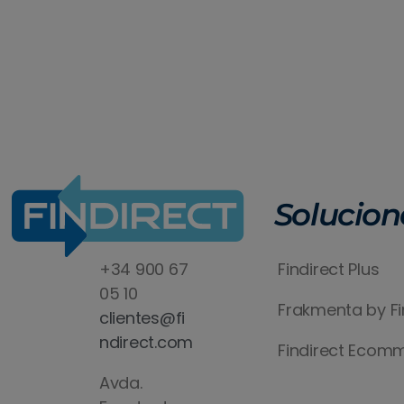
Solucion
+34 900 67
Findirect Plus
05 10
Frakmenta by Fi
clientes@fi
ndirect.com
Findirect Ecom
Avda.