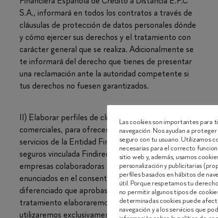
Financiera Española de Crédito a Distancia E.F.C
S.A., informará en todos los contratos a través de
cláusulas de protección de datos personales dónde
y cómo ejercer sus derechos y el tratamiento con
carácter general que se realiza. Adicionalmente se
te informará del derecho que tienes de presentar
una reclamación ante la autoridad competente si
tus derechos no fuesen garantizados.
II) Elaborar perfiles de clientes con fines
Las cookies son importantes para ti
comerciales, para ofrecerles productos y/o
navegación. Nos ayudan a proteger 
seguro con tu usuario. Utilizamos 
servicios de la Entidad Financiera y su agencia de
necesarias para el correcto funcion
seguros vinculada Findirect Mediación, y de aquellas
sitio web y, además, usamos cookies 
empresas colaboradoras de los sectores
personalización y publicitarias (pro
perfiles basados en hábitos de nav
enunciados en el consentimiento expreso y
útil. Porque respetamos tu derecho 
diferenciado que aprobaste o validaste. Para este
no permitir algunos tipos de cooki
determinadas cookies puede afecta
tratamiento elaboraremos un perfil comercial que
navegación y a los servicios que p
utilizaremos exclusivamente para personalizarte