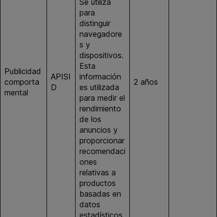
Se utiliza
para
distinguir
navegadore
s y
dispositivos.
Esta
Publicidad
APISI
información
comporta
2 años
google.es
D
es utilizada
mental
para medir el
rendimiento
de los
anuncios y
proporcionar
recomendaci
ones
relativas a
productos
basadas en
datos
estadísticos