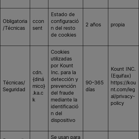
Estado de
Obligatoria
ccon
configuració
2 años
propia
/Técnicas
sent
n del resto
de cookies
Cookies
utilizadas
por Kount
Kount INC.
cdn.
Inc. para la
(Equifax)
{diná
detección y
Técnicas/
90–365
https://kou
mico}
prevención
Seguridad
días
nt.com/leg
.ka.c
del fraude
al/privacy-
k
mediante la
policy
identificació
n del
dispositivo
Se usan para