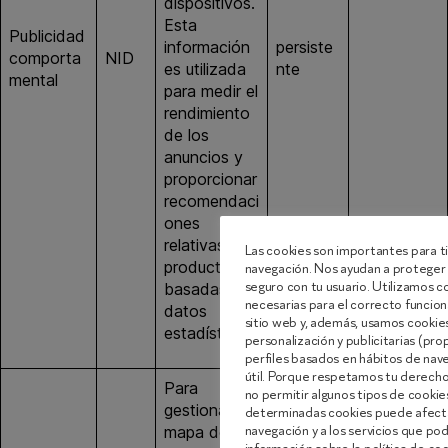
dispositivos.
Esta
Publicidad
información
persiste
comporta
NID
google.es
es utilizada
nte
mental
para medir el
rendimiento
de los
anuncios y
proporcionar
recomendaci
ones
relativas a
Las cookies son importantes para ti
productos
navegación. Nos ayudan a proteger 
seguro con tu usuario. Utilizamos 
basadas en
necesarias para el correcto funcion
datos
sitio web y, además, usamos cookies 
estadísticos
personalización y publicitarias (pro
perfiles basados en hábitos de nav
útil. Porque respetamos tu derecho 
Para
no permitir algunos tipos de cooki
gestionar el
determinadas cookies puede afecta
navegación y a los servicios que p
mapa de