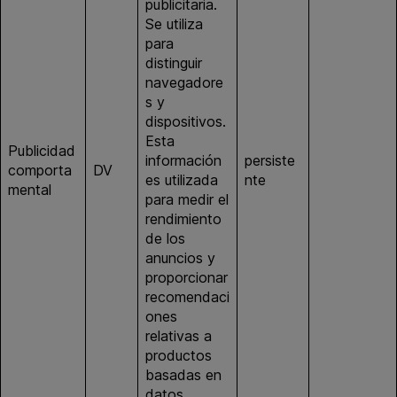
publicitaria.
Se utiliza
para
distinguir
navegadore
s y
dispositivos.
Esta
Publicidad
información
persiste
google.co
comporta
DV
es utilizada
nte
m
mental
para medir el
rendimiento
de los
anuncios y
proporcionar
recomendaci
ones
relativas a
productos
basadas en
datos