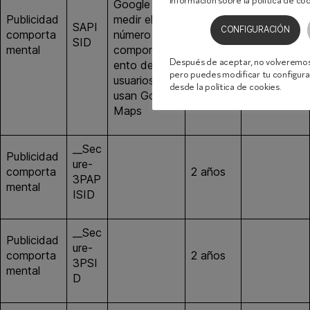
información sobre la política de co
Google y
Publicidad
medir el
SAPI
CONFIGURACIÓN
comporta
número y el
2 años
google.es
SID
mental
comportami
Después de aceptar, no volveremos
ento de los
pero puedes modificar tu configur
usuarios que
desde la política de cookies.
usan Google
Maps
__Sec
Publicidad
ure-
comporta
2 años
google.es
3PAP
mental
ISID
__Sec
Publicidad
ure-
comporta
2 años
google.es
3PSI
mental
D