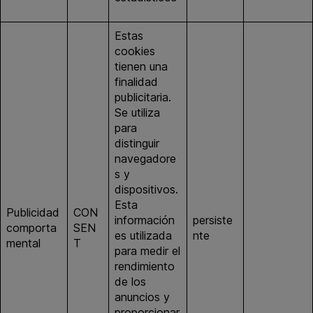
Estas
cookies
tienen una
finalidad
publicitaria.
Se utiliza
para
distinguir
navegadore
s y
dispositivos.
Esta
Publicidad
CON
información
persiste
comporta
SEN
google.es
es utilizada
nte
mental
T
para medir el
rendimiento
de los
anuncios y
proporcionar