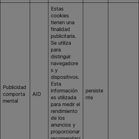
Estas
cookies
tienen una
finalidad
publicitaria.
Se utiliza
para
distinguir
navegadore
s y
dispositivos.
Esta
Publicidad
información
persiste
google.co
comporta
AID
es utilizada
nte
m
mental
para medir el
rendimiento
de los
anuncios y
proporcionar
recomendaci