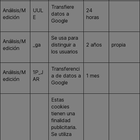
Transfiere
Análisis/M
UUL
24
google.co
datos a
edición
E
horas
m
Google
Se usa para
Análisis/M
_ga
distinguir a
2 años
propia
edición
los usuarios
Transferenci
Análisis/M
1P_J
a de datos a
1 mes
google.es
edición
AR
Google
Estas
cookies
tienen una
finalidad
publicitaria.
Se utiliza