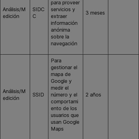
para proveer
Análisis/M
SIDC
servicios y
google.co
3 meses
edición
C
extraer
m
información
anónima
sobre la
navegación
Para
gestionar el
mapa de
Google y
medir el
Análisis/M
google.co
SSID
número y el
2 años
edición
m
comportami
ento de los
usuarios que
usan Google
Maps