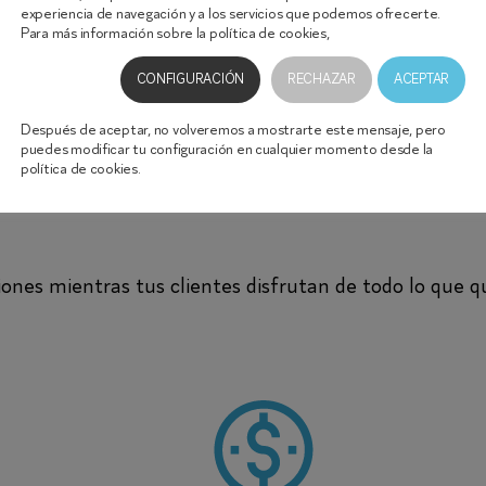
experiencia de navegación y a los servicios que podemos ofrecerte.
Para más información sobre la política de cookies,
haz clic aquí.
CONFIGURACIÓN
RECHAZAR
ACEPTAR
 ayuda a impul
Después de aceptar, no volveremos a mostrarte este mensaje, pero
puedes modificar tu configuración en cualquier momento desde la
política de cookies.
iones mientras tus clientes disfrutan de todo lo que q