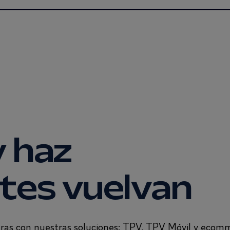
 haz
ntes vuelvan
ieras con nuestras soluciones: TPV, TPV Móvil y ecom