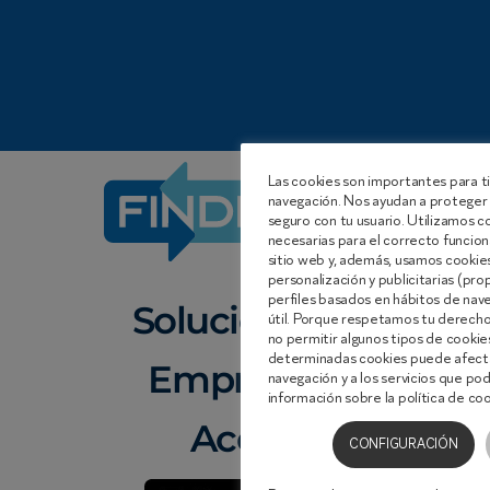
Las cookies son importantes para ti
navegación. Nos ayudan a proteger 
seguro con tu usuario. Utilizamos 
necesarias para el correcto funcion
sitio web y, además, usamos cookies 
personalización y publicitarias (pro
perfiles basados en hábitos de nav
Soluciones
útil. Porque respetamos tu derecho 
no permitir algunos tipos de cooki
determinadas cookies puede afecta
Empresa
navegación y a los servicios que p
información sobre la política de co
Acceso
CONFIGURACIÓN