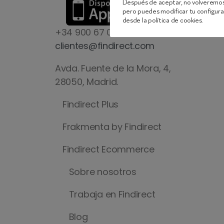
Después de aceptar, no volveremos
pero puedes modificar tu configur
desde la política de cookies.
+34 900 67 05 10
clientes@findirect.com
Avda. Fuente de la Mora, 4,
28050, Madrid.
Findirect Plus
Frakmenta by Findirect
Findirect Ecommerce
Sobre nosotros
Trabaja en Findirect
Blog