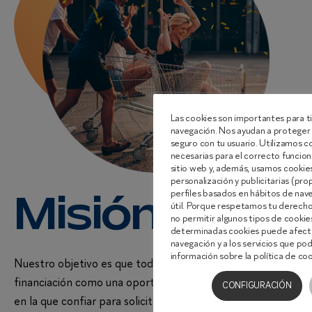
Las cookies son importantes para ti
navegación. Nos ayudan a proteger 
seguro con tu usuario. Utilizamos 
necesarias para el correcto funcion
sitio web y, además, usamos cookies 
personalización y publicitarias (pro
perfiles basados en hábitos de nav
Misión
útil. Porque respetamos tu derecho 
no permitir algunos tipos de cooki
determinadas cookies puede afecta
navegación y a los servicios que p
información sobre la política de co
Nuestro objetivo es que todos nuestros clientes vean la
financiación como una oportunidad y a Findirect la figura
CONFIGURACIÓN
en la que confiar para solicitarla.