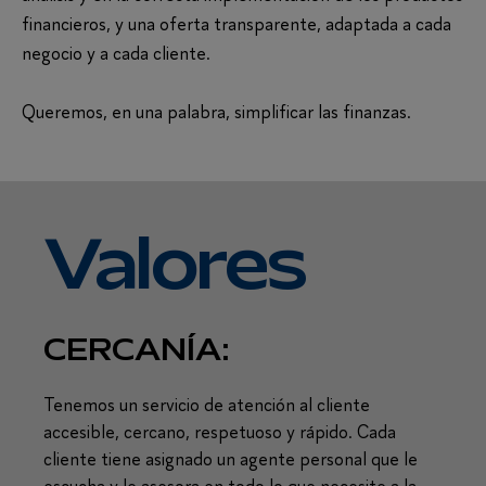
financieros, y una oferta transparente, adaptada a cada
negocio y a cada cliente.
Queremos, en una palabra, simplificar las finanzas.
Valores
CERCANÍA:
VE
PR
Tenemos un servicio de atención al cliente
accesible, cercano, respetuoso y rápido. Cada
Los c
cliente tiene asignado un agente personal que le
adapt
escucha y le asesora en todo lo que necesite a la