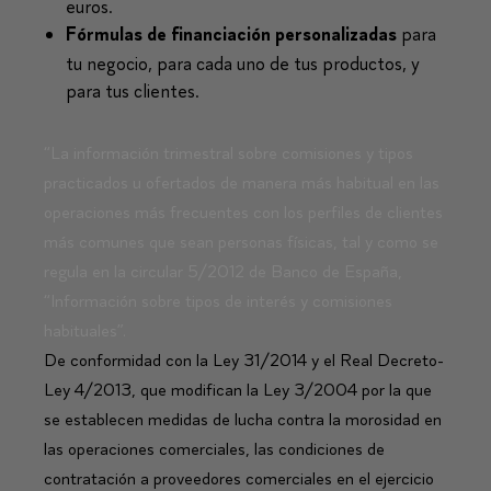
euros.
para
Fórmulas de financiación personalizadas
tu negocio, para cada uno de tus productos, y
para tus clientes.
“La información trimestral sobre comisiones y tipos
practicados u ofertados de manera más habitual en las
operaciones más frecuentes con los perfiles de clientes
más comunes que sean personas físicas, tal y como se
regula en la circular 5/2012 de Banco de España,
“Información sobre tipos de interés y comisiones
habituales”.
De conformidad con la Ley 31/2014 y el Real Decreto-
Ley 4/2013, que modifican la Ley 3/2004 por la que
se establecen medidas de lucha contra la morosidad en
las operaciones comerciales, las condiciones de
contratación a proveedores comerciales en el ejercicio