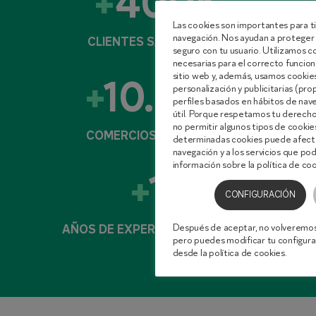
400K
Las cookies son importantes para ti
navegación. Nos ayudan a proteger 
CLIENTES SATISFECHOS
seguro con tu usuario. Utilizamos 
necesarias para el correcto funcion
sitio web y, además, usamos cookies 
10.500
personalización y publicitarias (pro
perfiles basados en hábitos de nav
útil. Porque respetamos tu derecho 
no permitir algunos tipos de cooki
COMERCIOS ASOCIADOS
determinadas cookies puede afecta
navegación y a los servicios que p
información sobre la política de co
15
CONFIGURACIÓN
Después de aceptar, no volveremos
AÑOS DE EXPERIENCIA EN RETAIL
pero puedes modificar tu configur
desde la política de cookies.