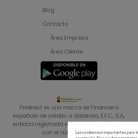
Blog
Contacto
Área Empresa
Área Cliente
Findirect es una marca de Financiera
española de crédito a distancia, E.F.C., S.A.,
entidad registrada en el Banco de España
con el número 8823
Las cookies son importantes para ti
navegación. Nos ayudan a proteger 