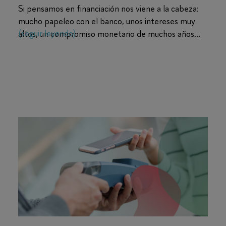
Si pensamos en financiación nos viene a la cabeza:
mucho papeleo con el banco, unos intereses muy
(seguir leyendo)
altos, un compromiso monetario de muchos años…
pero existe otro tipo de financiación para
comercios. ¿Has oído hablar de la financiación
rápida? O ¿de la financiación flexible para clientes?
Pagos con tarjeta para tu negocio: ¿Qué es
Un nuevo método de pago cada vez más
demandado por
un datáfono?