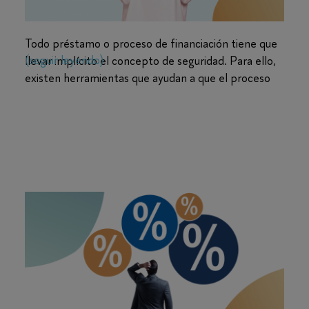
Todo préstamo o proceso de financiación tiene que
(seguir leyendo)
llevar implícito el concepto de seguridad. Para ello,
existen herramientas que ayudan a que el proceso
de solicitar y conseguir un crédito o préstamo sea
100% fiable. Una de las más destacadas es la
CIRBE. ¿No sabes qué es? ¡Sigue leyendo, te lo
¿Qué son los tipos de interés y cómo
contamos todo en nuestro
calcularlos?