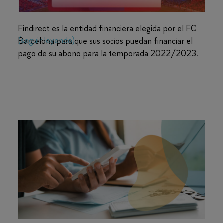
Findirect es la entidad financiera elegida por el FC
(seguir leyendo)
Barcelona para que sus socios puedan financiar el
pago de su abono para la temporada 2022/2023.
Nuestro CEO, Juan Manuel Hernando, junto con el
presidente del FC Barcelona, Joan Laporta, han
firmado un acuerdo de colaboración para que
¿Cómo ofrecer financiación a mis clientes?
Findirect sea la entidad financiera que ofrezca este