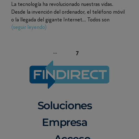
La tecnología ha revolucionado nuestras vidas.
Desde la invención del ordenador, el teléfono móvil
o la llegada del gigante Internet… Todos son
(seguir leyendo)
grandes avances tecnológicos, pero hay uno “algo”
más pequeño, que ha cambiado por completo la
manera de comprar. Estamos hablando de la tarjeta
de crédito o débito. Adiós al dinero en efectivo
…
←
Entradas
1
6
7
Según el Estudio Nacional sobre el uso de
efectivo: más de la
Soluciones
Empresa