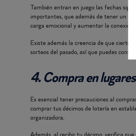
También entran en juego las fechas signi
importantes, que además de tener un valo
carga emocional y aumentar la conexión c
Existe además la creencia de que ciertos
sorteos del pasado, así que puedes consid
4. Compra en lugares
Es esencial tener precauciones al comprar
comprar tus décimos de lotería en establ
organizadora.
Además, al recibir tu décimo, verifica q