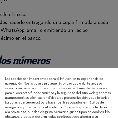
de el inicio.
des hacerlo entregando una copia firmada a cada
r WhatsApp, email o emitiendo un recibo.
décimo en el banco.
 los números
y la lotería de Navidad pueda tener para algunos un
Las cookies son importantes para ti, influyen en tu experiencia de
navegación. Nos ayudan a proteger tu privacidad o darte acceso
en la elección de combinaciones ganadoras.
seguro con tu usuario. Utilizamos cookies estrictamente necesarias
para el correcto funcionamiento y la seguridad del sitio web y, además,
usamos cookies técnicas, analíticas, de personalización y publicitarias
enen una carga simbólica especial y se consideran
(propias y de terceros) para hacer perfiles basados en hábitos de
navegación y mostrarte contenido útil. Porque respetamos tu derecho
a la privacidad, puedes elegir no permitir algunos tipos de cookies. No
obstante, bloquear determinadas cookies puede afectar a tu