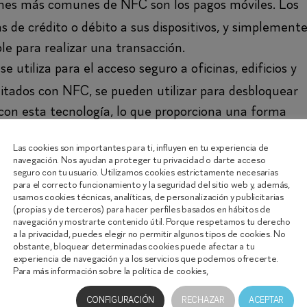
ones más comunes de NFC son los pagos móviles. Los
s de crédito o débito a sus dispositivos, y simplement
e para realizar una transacción.
 utiliza para el acceso seguro a oficinas, edificios y
ilitados con NFC, se pueden utilizar para desbloquear
 con esta tecnología, lo que proporciona una forma
idos.
Las cookies son importantes para ti, influyen en tu experiencia de
FC se utiliza en muchos sistemas de transporte
navegación. Nos ayudan a proteger tu privacidad o darte acceso
seguro con tu usuario. Utilizamos cookies estrictamente necesarias
r sus dispositivos para pagar tocando un lector de
para el correcto funcionamiento y la seguridad del sitio web y, además,
alida del transporte.
usamos cookies técnicas, analíticas, de personalización y publicitarias
(propias y de terceros) para hacer perfiles basados en hábitos de
nología permite también la transferencia rápida y
navegación y mostrarte contenido útil. Porque respetamos tu derecho
a la privacidad, puedes elegir no permitir algunos tipos de cookies. No
itivos habilitados con NFC. Los usuarios pueden
obstante, bloquear determinadas cookies puede afectar a tu
experiencia de navegación y a los servicios que podemos ofrecerte.
 transferir fotos, videos, contactos o cualquier otro
Para más información sobre la política de cookies,
haz clic aquí.
as etiquetas adhesivas que se pueden programar par
CONFIGURACIÓN
RECHAZAR
ACEPTAR