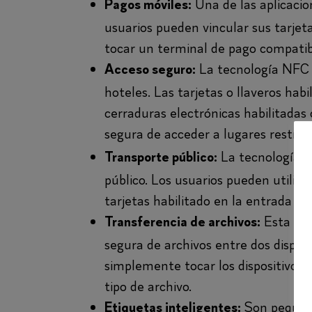
Una de las aplicaci
Pagos móviles:
usuarios pueden vincular sus tarjeta
tocar un terminal de pago compatibl
La tecnología NFC se
Acceso seguro:
hoteles. Las tarjetas o llaveros hab
cerraduras electrónicas habilitadas
segura de acceder a lugares restring
La tecnología N
Transporte público:
público. Los usuarios pueden utiliza
tarjetas habilitado en la entrada o s
Esta tec
Transferencia de archivos:
segura de archivos entre dos dispos
simplemente tocar los dispositivos y
tipo de archivo.
Son pequeñ
Etiquetas inteligentes: