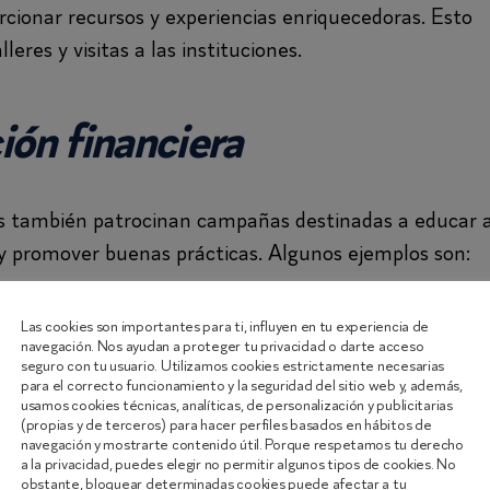
orcionar recursos y experiencias enriquecedoras. Esto
leres y visitas a las instituciones.
ón financiera
as también patrocinan campañas destinadas a educar 
 y promover buenas prácticas. Algunos ejemplos son:
Esta campaña se enfoc
porta!” (Gobierno de España):
Las cookies son importantes para ti, influyen en tu experiencia de
navegación. Nos ayudan a proteger tu privacidad o darte acceso
a entre jóvenes y adultos. Proporcionando informació
seguro con tu usuario. Utilizamos cookies estrictamente necesarias
, con el objetivo de empoderar a los ciudadanos para
para el correcto funcionamiento y la seguridad del sitio web y, además,
usamos cookies técnicas, analíticas, de personalización y publicitarias
adas.
(propias y de terceros) para hacer perfiles basados en hábitos de
navegación y mostrarte contenido útil. Porque respetamos tu derecho
El Banco Centra
ra Todos» (Banco Central Europeo):
a la privacidad, puedes elegir no permitir algunos tipos de cookies. No
cluye recursos educativos online sobre conceptos
obstante, bloquear determinadas cookies puede afectar a tu