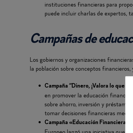
instituciones financieras para prop
puede incluir charlas de expertos, tal
Campañas de educaci
Los gobiernos y organizaciones financier
la población sobre conceptos financieros,
Campaña “Dinero, ¡Valora lo que im
en promover la educación financier
sobre ahorro, inversión y préstamos
tomar decisiones financieras medit
Campaña «Educación Financiera pa
Europeo lanzó una iniciativa que in