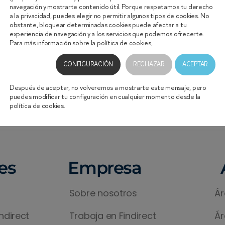
navegación y mostrarte contenido útil. Porque respetamos tu derecho
a la privacidad, puedes elegir no permitir algunos tipos de cookies. No
obstante, bloquear determinadas cookies puede afectar a tu
experiencia de navegación y a los servicios que podemos ofrecerte.
Para más información sobre la política de cookies,
haz clic aquí.
CONFIGURACIÓN
RECHAZAR
ACEPTAR
Después de aceptar, no volveremos a mostrarte este mensaje, pero
puedes modificar tu configuración en cualquier momento desde la
política de cookies.
es
Empresa
Sobre nosotros
Ár
ndirect
Trabaja en Findirect
Ár