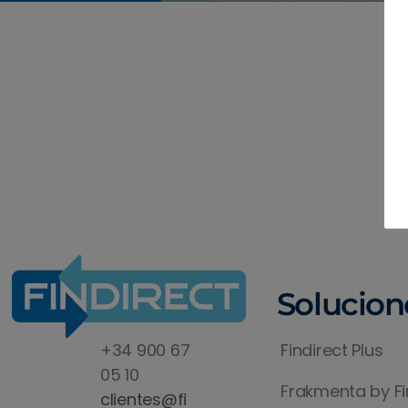
Solucion
+34 900 67
Findirect Plus
05 10
Frakmenta by Fi
clientes@fi