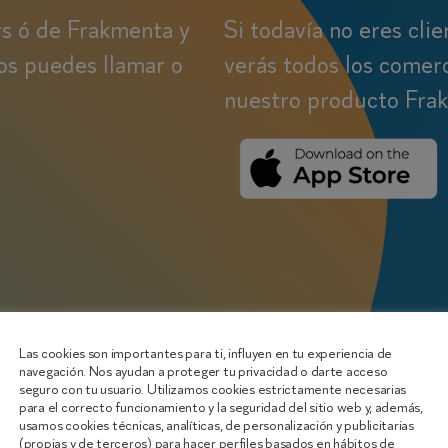
rs ó de Frakmenta y
Si todavía no eres cli
os puedes llamar o
verás todos los comer
nuestro producto Fra
Las cookies son importantes para ti, influyen en tu experiencia de
navegación. Nos ayudan a proteger tu privacidad o darte acceso
seguro con tu usuario. Utilizamos cookies estrictamente necesarias
para el correcto funcionamiento y la seguridad del sitio web y, además,
usamos cookies técnicas, analíticas, de personalización y publicitarias
(propias y de terceros) para hacer perfiles basados en hábitos de