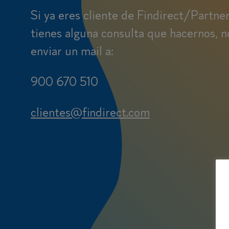
Si ya eres cliente de Findirect/Partne
tienes alguna consulta que hacernos, n
enviar un mail a:
900 670 510
clientes@findirect.com