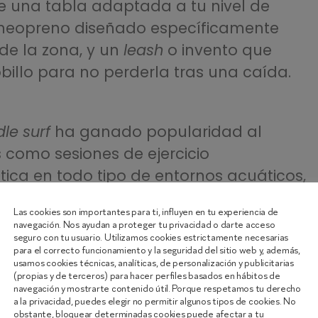
ye una tabla adaptada a tu nivel de
e neopreno diseñado específicamente
de la zona, y un
leash
o invento que
billo para no perderla tras una caída.
le surf
ha ganado popularidad al
s como sesiones de ejercicio
tica en todo tipo de entornos acuáticos,
 embalses o ríos de aguas tranquilas. El
Las cookies son importantes para ti, influyen en tu experiencia de
de gran volumen que aporta estabilidad,
navegación. Nos ayudan a proteger tu privacidad o darte acceso
seguro con tu usuario. Utilizamos cookies estrictamente necesarias
 y un
leash
o invento de seguridad. Es
para el correcto funcionamiento y la seguridad del sitio web y, además,
busca disfrutar de una visión panorámica
usamos cookies técnicas, analíticas, de personalización y publicitarias
(propias y de terceros) para hacer perfiles basados en hábitos de
el equilibrio.
navegación y mostrarte contenido útil. Porque respetamos tu derecho
a la privacidad, puedes elegir no permitir algunos tipos de cookies. No
obstante, bloquear determinadas cookies puede afectar a tu